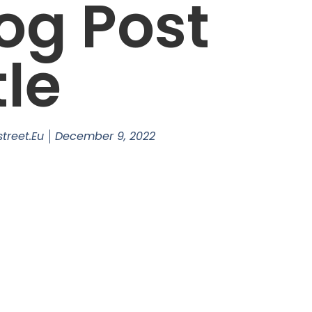
og Post
tle
treet.eu
December 9, 2022